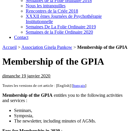
Semaines de la Folie ordinaire 2018
Nous les intranquilles
Rencontres de la Criée 2018
XXXII èmes Journées de Psychothérapie
Institutionnelle
Semaines De La Folie Ordinaire 2019
Semaines de la Folie Ordinaire 2020
Contact
Accueil
>
Association Gisela Pankow
>
Membership of the GPIA
Membership of the GPIA
dimanche 19 janvier 2020
Toutes les versions de cet article :
[English]
[
français
]
Membership of the GPIA
entitles you to the following activities
and services :
Seminars,
Symposia,
The newsletter, including minutes of AGMs.
Fees for Membership in 2020
: