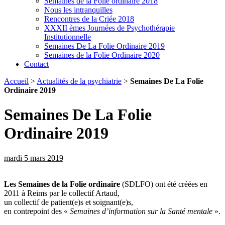
Semaines de la Folie ordinaire 2018
Nous les intranquilles
Rencontres de la Criée 2018
XXXII èmes Journées de Psychothérapie
Institutionnelle
Semaines De La Folie Ordinaire 2019
Semaines de la Folie Ordinaire 2020
Contact
Accueil
>
Actualités de la psychiatrie
>
Semaines De La Folie
Ordinaire 2019
Semaines De La Folie
Ordinaire 2019
mardi 5 mars 2019
Les Semaines de la Folie ordinaire
(SDLFO) ont été créées en
2011 à Reims par le collectif Artaud,
un collectif de patient(e)s et soignant(e)s,
en contrepoint des «
Semaines d’information sur la Santé mentale
».