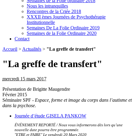
Semaines de la Folie ordinaire 2018
Nous les intranquilles
Rencontres de la Criée 2018
XXXII èmes Journées de Psychothérapie
Institutionnelle
Semaines De La Folie Ordinaire 2019
Semaines de la Folie Ordinaire 2020
Contact
Accueil
>
Actualités
>
"La greffe de transfert"
"La greffe de transfert"
mercredi 15 mars 2017
Présentation de Brigitte Maugendre
Février 2015
Séminaire SPF -
Espace, forme et image du corps dans l’autisme et
dans la psychose.
Journée d’étude GISELA PANKOW
ÉVÉNEMENT REPORTÉ / Nous vous informerons dès lors qu’une
nouvelle date pourra être programmée.
"ETRE et FAIRE" Le vendredi 20 Mars 2020