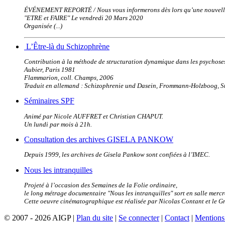
ÉVÉNEMENT REPORTÉ / Nous vous informerons dès lors qu’une nouvelle
"ETRE et FAIRE" Le vendredi 20 Mars 2020
Organisée (...)
L’Être-là du Schizophrène
Contribution à la méthode de structuration dynamique dans les psychose
Aubier, Paris 1981
Flammarion, coll. Champs, 2006
Traduit en allemand : Schizophrenie und Dasein, Frommann-Holzboog, St
Séminaires SPF
Animé par Nicole AUFFRET et Christian CHAPUT.
Un lundi par mois à 21h.
Consultation des archives GISELA PANKOW
Depuis 1999, les archives de Gisela Pankow sont confiées à l’IMEC.
Nous les intranquilles
Projeté à l’occasion des Semaines de la Folie ordinaire,
le long métrage documentaire "Nous les intranquilles" sort en salle merc
Cette oeuvre cinématographique est réalisée par Nicolas Contant et le 
© 2007 - 2026 AIGP |
Plan du site
|
Se connecter
|
Contact
|
Mentions 